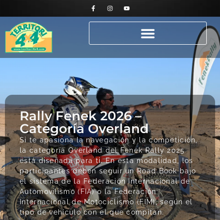
Rally Fenek 2026 –
Categoría Overland
Si te apasiona la navegación y la competición,
la categoría Overland del Fenek Rally 2025
está diseñada para ti. En esta modalidad, los
participantes deben seguir un Road Book bajo
el sistema de la Federación Internacional de
Automovilismo (FIA) o la Federación
Internacional de Motociclismo (FIM), según el
tipo de vehículo con el que compitan.