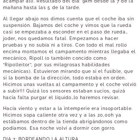
acampar allí. Resultado del día: 9km desde la 7 de la
mañana hasta las 5 de la tarde.
Al llegar abajo nos dimos cuenta que el coche iba sin
suspensión. Bajamos del coche y vimos que la rueda
casi se empezaba a esconder en el paso de rueda…
joder, nos quedamos fatal. Empezamos a hacer
pruebas y no subía ni a tiros. Con todo el mal rollo
encima montamos el campamento mientras llegaba el
mecánico, Ripoll (o también concido como
“Ripolleitor”, por sus milagrosas habilidades
mecánicas). Estuvieron mirando que si el fusible, que
si la bomba de la dirección, todo estaba en orden.
Hicimos unas vueltas al campamento y el coche volvió
a subir!!! Quizá los sensores estaban sucios, quizá
hacia falta purgar el líquido…lo haremos revisar.
Hacía viento y estar a la intemperie era insoportable.
Hicimos sopa caliente otra vez y a las 20,00h ya
estábamos dentro de la tienda abrigándonos como
podíamos. Esa noche volví a dormir con gorro.
DIA 7: BORDEANDO LA ALTURA