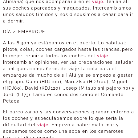
Alimaña) que nos acompañaría en el
viaje
. Tenían allí
sus coches aparcados y maqueados. Intercambiamos
unos saludos tímidos y nos dispusimos a cenar para ir
a dormir.
DÍA 2: EMBARQUE
A las 8,30h ya estábamos en el puerto. Lo habitual:
pitote, colas, coches cargados hasta las trancas…pero
lo mejor: reunir a todos los coches del
viaje
,
intercambiar opiniones, ver las preparaciones, saludar
a antiguos compañeros de viaje…la cola para el
embarque da mucho de sí! Allí ya se empezó a gestar
el grupo: Quim (HDJ100), Marc/Isa (HDJ100), Miguel
(HDJ80), David (KDJ120), Josep (Mitsubishi pajero 3p) y
Jordi (LJ73), también conocidos como el Comando
Petaca.
El barco zarpó y las conversaciones giraban entorno a
los coches y especulábamos sobre lo que sería la
dificultad del
viaje
. Empezó a haber mala mar y
acabamos todos como una sopa en los camarotes
hasta el día siguiente.