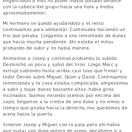
enganchado a más no poder (había pasado delante
con la cabeza del grupo hacía una hora y media
aproximadamente).
Mi hermano se quedó ayudándolo y el resto
continuamos para adelantar. Continuaba haciendo un
frío que pelaba. Llegamos a una remontada de dunas
que hacía mucha pendiente. Ahí estaba el mitsu
probando de subir y no había manera.
Animamos a Josep y continuó probando la subida.
Deshinchó un poco y subió del tirón. Llegó Marc y
estrujó subiendo hasta arriba…casi tuvo que frenar y
todo! Detrás subió Miguel, Quim y David. Continuamos
remontando y la cosa estaba complicada, empezamos
a subir y bajar dunas bastante altas, había giros
inclinados, íbamos mirando atentos por encima del
capó, llegamos a la cresta de una duna y no vimos a
tiempo que giraba hacia la derecha…nos quedamos de
arena hasta la puerta…
Vinieron Josep y Miguel con la pala…pero ahí había
que quitar una duna entera de arena…decidimos ir a