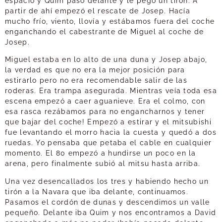
espacio y Quim pasó delante y le pegó un tirón. A
partir de ahí empezó el rescate de Josep. Hacía
mucho frío, viento, llovía y estábamos fuera del coche
enganchando el cabestrante de Miguel al coche de
Josep.
Miguel estaba en lo alto de una duna y Josep abajo,
la verdad es que no era la mejor posición para
estirarlo pero no era recomendable salir de las
roderas. Era trampa asegurada. Mientras veía toda esa
escena empezó a caer aguanieve. Era el colmo, con
esa rasca rezábamos para no engancharnos y tener
que bajar del coche! Empezó a estirar y el mitsubishi
fue levantando el morro hacia la cuesta y quedó a dos
ruedas. Yo pensaba que petaba el cable en cualquier
momento. El 80 empezó a hundirse un poco en la
arena, pero finalmente subió al mitsu hasta arriba.
Una vez desencallados los tres y habiendo hecho un
tirón a la Navara que iba delante, continuamos.
Pasamos el cordón de dunas y descendimos un valle
pequeño. Delante iba Quim y nos encontramos a David