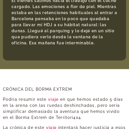
El viernes salimos hacia el trabajo con el coche
cargado. Las emociones a flor de piel. Mientras
estaba en las retenciones habituales al entrar a
Barcelona pensaba en lo poco que quedaba
para llevar mi HDJ a su hábitat natural: las
dunas. Llegué al parquing y lo dejé en un sitio
que pudiera verlo desde la ventana de la
oficina. Esa mañana fue interminable.
CRÓNICA DEL BORMA EXTREM
Podría resumir este
viaje
en que hemos estado 5 días
en la arena con las ruedas deshinchadas, pero sería
simplificar demasiado la aventura que hemos vivido
en el Borma Extrem de Territori4x4.
La crónica de este
viaje
intentará hacer justicia a esos