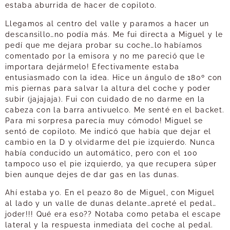
estaba aburrida de hacer de copiloto.
Llegamos al centro del valle y paramos a hacer un
descansillo…no podía más. Me fui directa a Miguel y le
pedí que me dejara probar su coche…lo habíamos
comentado por la emisora y no me pareció que le
importara dejármelo! Efectivamente estaba
entusiasmado con la idea. Hice un ángulo de 180º con
mis piernas para salvar la altura del coche y poder
subir (jajajaja). Fui con cuidado de no darme en la
cabeza con la barra antivuelco. Me senté en el backet.
Para mi sorpresa parecía muy cómodo! Miguel se
sentó de copiloto. Me indicó que había que dejar el
cambio en la D y olvidarme del pie izquierdo. Nunca
había conducido un automático, pero con el 100
tampoco uso el pie izquierdo, ya que recupera súper
bien aunque dejes de dar gas en las dunas.
Ahí estaba yo. En el peazo 80 de Miguel, con Miguel
al lado y un valle de dunas delante…apreté el pedal…
joder!!! Qué era eso?? Notaba como petaba el escape
lateral y la respuesta inmediata del coche al pedal.