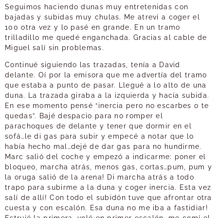
Seguimos haciendo dunas muy entretenidas con
bajadas y subidas muy chulas. Me atreví a coger el
100 otra vez y lo pasé en grande. En un tramo
trilladillo me quedé enganchada. Gracias al cable de
Miguel salí sin problemas.
Continué siguiendo las trazadas, tenía a David
delante. Oí por la emisora que me advertía del tramo
que estaba a punto de pasar. Llegué a lo alto de una
duna. La trazada giraba a la izquierda y hacía subida.
En ese momento pensé “inercia pero no escarbes o te
quedas”. Bajé despacio para no romper el
parachoques de delante y tener que dormir en el
sofá…le di gas para subir y empecé a notar que lo
había hecho mal…dejé de dar gas para no hundirme.
Marc salió del coche y empezó a indicarme: poner el
bloqueo, marcha atrás, menos gas, cortas…pum, pum y
la oruga salió de la arena! Di marcha atrás a todo
trapo para subirme a la duna y coger inercia. Esta vez
salí de allí! Con todo el subidón tuve que afrontar otra
cuesta y con escalón. Esa duna no me iba a fastidiar!