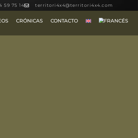
4 59 75 14
territori4x4@territori4x4.com
EOS
CRÓNICAS
CONTACTO