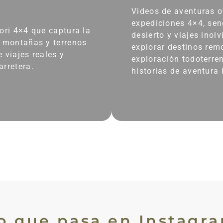
Videos de aventuras 
expediciones 4×4, sen
ori 4×4 que captura la
desierto y viajes inol
, montañas y terrenos
explorar destinos remo
 viajes reales y
exploración todoterren
arretera.
historias de aventura 
o que pasa en Instagr