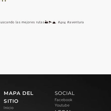
scando las mejores rutas🏜️🏞️🏔️. #4x4 #aventura
MAPA DEL
SOCIAL
Facebook
SITIO
Youtube
Inicio