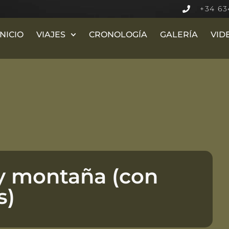
+34 63
INICIO
VIAJES
CRONOLOGÍA
GALERÍA
VID
 y montaña (con
s)