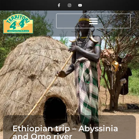
Ethiopian trip – Abyssinia
and Omo river