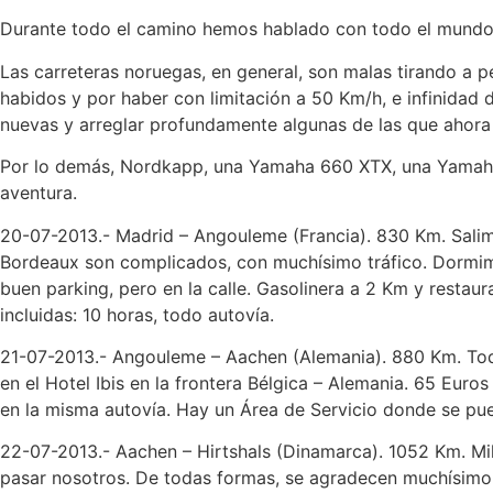
Durante todo el camino hemos hablado con todo el mundo e
Las carreteras noruegas, en general, son malas tirando a p
habidos y por haber con limitación a 50 Km/h, e infinidad 
nuevas y arreglar profundamente algunas de las que ahora
Por lo demás, Nordkapp, una Yamaha 660 XTX, una Yamaha 
aventura.
20-07-2013.- Madrid – Angouleme (Francia). 830 Km. Salimo
Bordeaux son complicados, con muchísimo tráfico. Dormimos
buen parking, pero en la calle. Gasolinera a 2 Km y restau
incluidas: 10 horas, todo autovía.
21-07-2013.- Angouleme – Aachen (Alemania). 880 Km. Todo
en el Hotel Ibis en la frontera Bélgica – Alemania. 65 Euros
en la misma autovía. Hay un Área de Servicio donde se pued
22-07-2013.- Aachen – Hirtshals (Dinamarca). 1052 Km. Mi
pasar nosotros. De todas formas, se agradecen muchísimo l