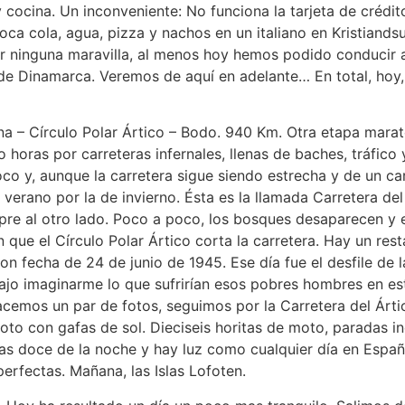
y cocina. Un inconveniente: No funciona la tarjeta de créd
ca cola, agua, pizza y nachos en un italiano en Kristiands
er ninguna maravilla, al menos hoy hemos podido conducir 
esde Dinamarca. Veremos de aquí en adelante… En total, hoy
 – Círculo Polar Ártico – Bodo. 940 Km. Otra etapa maratón
ras por carreteras infernales, llenas de baches, tráfico 
co y, aunque la carretera sigue siendo estrecha y de un c
erano por la de invierno. Ésta es la llamada Carretera del 
re al otro lado. Poco a poco, los bosques desaparecen y el
 que el Círculo Polar Ártico corta la carretera. Hay un res
 fecha de 24 de junio de 1945. Ese día fue el desfile de l
ajo imaginarme lo que sufrirían esos pobres hombres en es
emos un par de fotos, seguimos por la Carretera del Ártic
moto con gafas de sol. Dieciseis horitas de moto, paradas
s doce de la noche y hay luz como cualquier día en Españ
erfectas. Mañana, las Islas Lofoten.