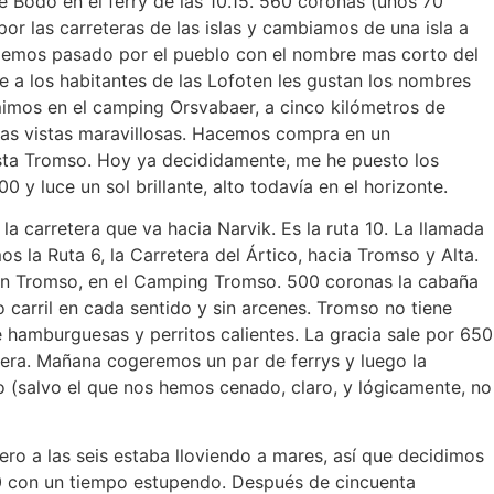
e Bodo en el ferry de las 10.15. 560 coronas (unos 70
or las carreteras de las islas y cambiamos de una isla a
a. Hemos pasado por el pueblo con el nombre mas corto del
e a los habitantes de las Lofoten les gustan los nombres
mimos en el camping Orsvabaer, a cinco kilómetros de
nas vistas maravillosas. Hacemos compra en un
ta Tromso. Hoy ya decididamente, me he puesto los
 y luce un sol brillante, alto todavía en el horizonte.
 carretera que va hacia Narvik. Es la ruta 10. La llamada
s la Ruta 6, la Carretera del Ártico, hacia Tromso y Alta.
 en Tromso, en el Camping Tromso. 500 coronas la cabaña
 carril en cada sentido y sin arcenes. Tromso no tiene
 hamburguesas y perritos calientes. La gracia sale por 650
ra. Mañana cogeremos un par de ferrys y luego la
o (salvo el que nos hemos cenado, claro, y lógicamente, no
o a las seis estaba lloviendo a mares, así que decidimos
.00 con un tiempo estupendo. Después de cincuenta