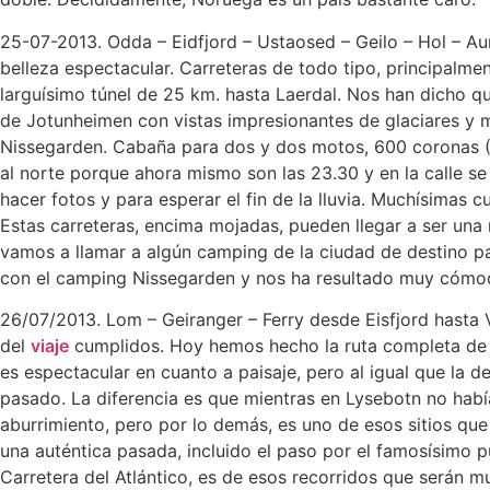
25-07-2013. Odda – Eidfjord – Ustaosed – Geilo – Hol – Au
belleza espectacular. Carreteras de todo tipo, principalme
larguísimo túnel de 25 km. hasta Laerdal. Nos han dicho q
de Jotunheimen con vistas impresionantes de glaciares y
Nissegarden. Cabaña para dos y dos motos, 600 coronas (
al norte porque ahora mismo son las 23.30 y en la calle se 
hacer fotos y para esperar el fin de la lluvia. Muchísima
Estas carreteras, encima mojadas, pueden llegar a ser una 
vamos a llamar a algún camping de la ciudad de destino p
con el camping Nissegarden y nos ha resultado muy cómo
26/07/2013. Lom – Geiranger – Ferry desde Eisfjord hasta V
del
viaje
cumplidos. Hoy hemos hecho la ruta completa de la E
es espectacular en cuanto a paisaje, pero al igual que la
pasado. La diferencia es que mientras en Lysebotn no había
aburrimiento, pero por lo demás, es uno de esos sitios que
una auténtica pasada, incluido el paso por el famosísimo p
Carretera del Atlántico, es de esos recorridos que serán 