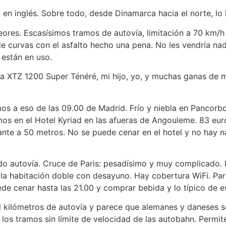
n inglés. Sobre todo, desde Dinamarca hacia el norte, lo
eores. Escasísimos tramos de autovía, limitación a 70 km/h 
de curvas con el asfalto hecho una pena. No les vendría na
 están en uso.
XTZ 1200 Super Ténéré, mi hijo, yo, y muchas ganas de mo
s a eso de las 09.00 de Madrid. Frío y niebla en Pancorbo
 en el Hotel Kyriad en las afueras de Angouleme. 83 euros
rante a 50 metros. No se puede cenar en el hotel y no hay 
 autovía. Cruce de Paris: pesadísimo y muy complicado. Bé
 la habitación doble con desayuno. Hay cobertura WiFi. Parki
e cenar hasta las 21.00 y comprar bebida y lo típico de est
l kilómetros de autovía y parece que alemanes y daneses s
os tramos sin límite de velocidad de las autobahn. Permit