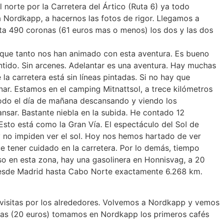
l norte por la Carretera del Ártico (Ruta 6) ya todo
a Nordkapp, a hacernos las fotos de rigor. Llegamos a
sta 490 coronas (61 euros mas o menos) los dos y las dos
, que tanto nos han animado con esta aventura. Es bueno
ntido. Sin arcenes. Adelantar es una aventura. Hay muchas
a carretera está sin líneas pintadas. Si no hay que
r. Estamos en el camping Mitnattsol, a trece kilómetros
odo el día de mañana descansando y viendo los
sar. Bastante niebla en la subida. He contado 12
sto está como la Gran Vía. El espectáculo del Sol de
y no impiden ver el sol. Hoy nos hemos hartado de ver
e tener cuidado en la carretera. Por lo demás, tiempo
so en esta zona, hay una gasolinera en Honnisvag, a 20
 desde Madrid hasta Cabo Norte exactamente 6.268 km.
visitas por los alrededores. Volvemos a Nordkapp y vemos
ronas (20 euros) tomamos en Nordkapp los primeros cafés