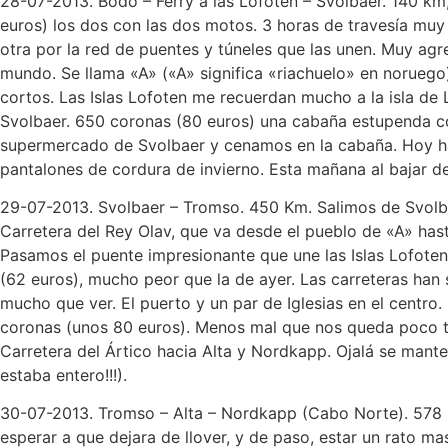
28-07-2013. Bodo – Ferry a las Lofoten – Svolbaer. 140 km
euros) los dos con las dos motos. 3 horas de travesía muy
otra por la red de puentes y túneles que las unen. Muy agr
mundo. Se llama «A» («A» significa «riachuelo» en noruego
cortos. Las Islas Lofoten me recuerdan mucho a la isla de
Svolbaer. 650 coronas (80 euros) una cabaña estupenda co
supermercado de Svolbaer y cenamos en la cabaña. Hoy ha
pantalones de cordura de invierno. Esta mañana al bajar del
29-07-2013. Svolbaer – Tromso. 450 Km. Salimos de Svolbae
Carretera del Rey Olav, que va desde el pueblo de «A» hasta
Pasamos el puente impresionante que une las Islas Lofote
(62 euros), mucho peor que la de ayer. Las carreteras han
mucho que ver. El puerto y un par de Iglesias en el centr
coronas (unos 80 euros). Menos mal que nos queda poco t
Carretera del Ártico hacia Alta y Nordkapp. Ojalá se mant
estaba entero!!!).
30-07-2013. Tromso – Alta – Nordkapp (Cabo Norte). 578 Km
esperar a que dejara de llover, y de paso, estar un rato 