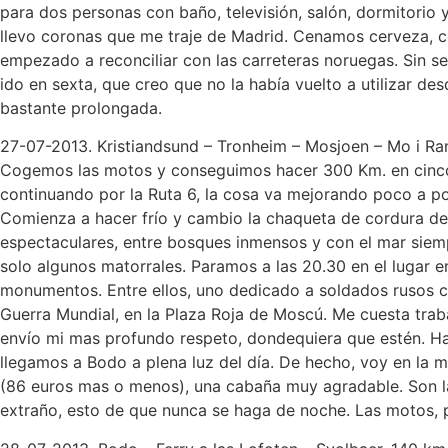
para dos personas con baño, televisión, salón, dormitorio 
llevo coronas que me traje de Madrid. Cenamos cerveza, co
empezado a reconciliar con las carreteras noruegas. Sin s
ido en sexta, que creo que no la había vuelto a utilizar d
bastante prolongada.
27-07-2013. Kristiandsund – Tronheim – Mosjoen – Mo i Rana
Cogemos las motos y conseguimos hacer 300 Km. en cinco ho
continuando por la Ruta 6, la cosa va mejorando poco a po
Comienza a hacer frío y cambio la chaqueta de cordura de v
espectaculares, entre bosques inmensos y con el mar siemp
solo algunos matorrales. Paramos a las 20.30 en el lugar en
monumentos. Entre ellos, uno dedicado a soldados rusos con
Guerra Mundial, en la Plaza Roja de Moscú. Me cuesta trab
envío mi mas profundo respeto, dondequiera que estén. Hac
llegamos a Bodo a plena luz del día. De hecho, voy en la 
(86 euros mas o menos), una cabaña muy agradable. Son la
extraño, esto de que nunca se haga de noche. Las motos, p