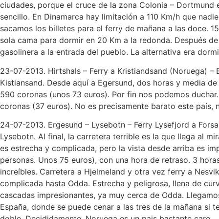
ciudades, porque el cruce de la zona Colonia – Dortmund 
sencillo. En Dinamarca hay limitación a 110 Km/h que nadie 
sacamos los billetes para el ferry de mañana a las doce. 
sola cama para dormir en 20 Km a la redonda. Después de pre
gasolinera a la entrada del pueblo. La alternativa era dorm
23-07-2013. Hirtshals – Ferry a Kristiandsand (Noruega) –
Kistiansand. Desde aquí a Egersund, dos horas y media de 
590 coronas (unos 73 euros). Por fin nos podemos duchar.
coronas (37 euros). No es precisamente barato este país, 
24-07-2013. Ergesund – Lysebotn – Ferry Lysefjord a Forsa
Lysebotn. Al final, la carretera terrible es la que llega al
es estrecha y complicada, pero la vista desde arriba es i
personas. Unos 75 euros), con una hora de retraso. 3 hora
increíbles. Carretera a Hjelmeland y otra vez ferry a Nesv
complicada hasta Odda. Estrecha y peligrosa, llena de cu
cascadas impresionantes, ya muy cerca de Odda. Llegamos a
España, donde se puede cenar a las tres de la mañana si 
doble. Decididamente, Noruega es un pais bastante caro.