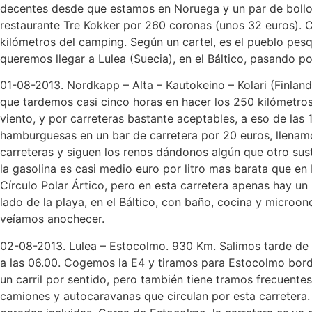
decentes desde que estamos en Noruega y un par de bollo
restaurante Tre Kokker por 260 coronas (unos 32 euros). Cu
kilómetros del camping. Según un cartel, es el pueblo pes
queremos llegar a Lulea (Suecia), en el Báltico, pasando p
01-08-2013. Nordkapp – Alta – Kautokeino – Kolari (Finland
que tardemos casi cinco horas en hacer los 250 kilómetros
viento, y por carreteras bastante aceptables, a eso de la
hamburguesas en un bar de carretera por 20 euros, llenamo
carreteras y siguen los renos dándonos algún que otro su
la gasolina es casi medio euro por litro mas barata que e
Círculo Polar Ártico, pero en esta carretera apenas hay u
lado de la playa, en el Báltico, con baño, cocina y micr
veíamos anochecer.
02-08-2013. Lulea – Estocolmo. 930 Km. Salimos tarde de L
a las 06.00. Cogemos la E4 y tiramos para Estocolmo borde
un carril por sentido, pero también tiene tramos frecuente
camiones y autocaravanas que circulan por esta carretera.