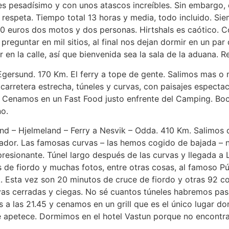
es pesadísimo y con unos atascos increíbles. Sin embargo
respeta. Tiempo total 13 horas y media, todo incluido. Siem
150 euros dos motos y dos personas. Hirtshals es caótico. 
guntar en mil sitios, al final nos dejan dormir en un par d
ir en la calle, así que bienvenida sea la sala de la aduana.
 Egersund. 170 Km. El ferry a tope de gente. Salimos mas o
carretera estrecha, túneles y curvas, con paisajes espect
 Cenamos en un Fast Food justo enfrente del Camping. Boc
no.
nd – Hjelmeland – Ferry a Nesvik – Odda. 410 Km. Salimos 
 mirador. Las famosas curvas – las hemos cogido de bajada – 
mpresionante. Túnel largo después de las curvas y llegada 
s de fiordo y muchas fotos, entre otras cosas, al famoso P
ik. Esta vez son 20 minutos de cruce de fiordo y otras 92 c
rvas cerradas y ciegas. No sé cuantos túneles habremos pa
 las 21.45 y cenamos en un grill que es el único lugar do
te apetece. Dormimos en el hotel Vastun porque no encontr