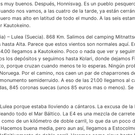
s muy buenos. Después, Honnisvag. Es un pueblo pesquero 
ando nos vamos, a las cuatro de la tarde, ya están cerránd
quero mas alto en latitud de todo el mundo. A las seis es
or Kautokeino.
ia) – Lulea (Suecia). 868 Km. Salimos del camping Mitnattso
 hasta Alta. Parece que estos vientos son normales aquí. 
s 14.00 llegamos a Kautokeino. Poco o nada que ver y segui
s los depósitos y seguimos hasta Kolari, donde dejamos Fi
sto, porque cruzan cuando menos te lo esperas. Ningún pro
n Noruega. Por el camino, nos caen un par de chaparrones d
n monumento semiderruido. A eso de las 21.00 llegamos al 
oondas, 845 coronas suecas (unos 85 euros mas o menos). 
ulea porque estaba lloviendo a cántaros. La excusa de la l
ando todo el Mar Báltico. La E4 es una mezcla de carreter
s como de un kilómetro de doble carril, lo que da un poco d
 Hacemos buena media, pero aun así, llegamos a Estocolmo 