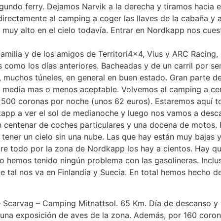
egundo ferry. Dejamos Narvik a la derecha y tiramos hacia e
directamente al camping a coger las llaves de la cabaña y 
 muy alto en el cielo todavía. Entrar en Nordkapp nos cue
familia y de los amigos de Territori4x4, Vius y ARC Racing
 como los días anteriores. Bacheadas y de un carril por se
muchos túneles, en general en buen estado. Gran parte de l
 media mas o menos aceptable. Volvemos al camping a cena
500 coronas por noche (unos 62 euros). Estaremos aquí t
app a ver el sol de medianoche y luego nos vamos a descan
centenar de coches particulares y una docena de motos. E
tener un cielo sin una nube. Las que hay están muy bajas 
re todo por la zona de Nordkapp los hay a cientos. Hay qu
o hemos tenido ningún problema con las gasolineras. Inclu
e tal nos va en Finlandia y Suecia. En total hemos hecho
 Scarvag – Camping Mitnattsol. 65 Km. Día de descanso y 
y y una exposición de aves de la zona. Además, por 160 co