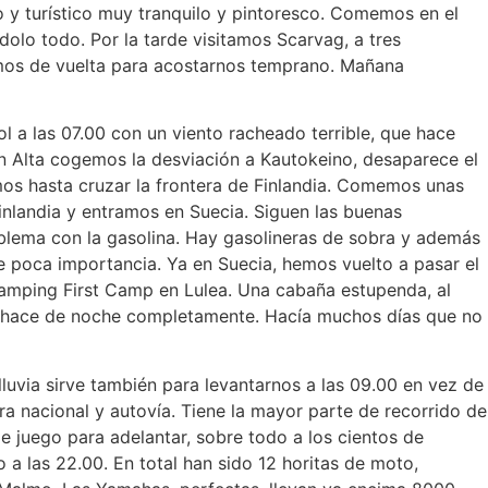
y turístico muy tranquilo y pintoresco. Comemos en el
olo todo. Por la tarde visitamos Scarvag, a tres
tamos de vuelta para acostarnos temprano. Mañana
l a las 07.00 con un viento racheado terrible, que hace
En Alta cogemos la desviación a Kautokeino, desaparece el
mos hasta cruzar la frontera de Finlandia. Comemos unas
nlandia y entramos en Suecia. Siguen las buenas
blema con la gasolina. Hay gasolineras de sobra y además
e poca importancia. Ya en Suecia, hemos vuelto a pasar el
camping First Camp en Lulea. Una cabaña estupenda, al
Se hace de noche completamente. Hacía muchos días que no
luvia sirve también para levantarnos a las 09.00 en vez de
a nacional y autovía. Tiene la mayor parte de recorrido de
e juego para adelantar, sobre todo a los cientos de
a las 22.00. En total han sido 12 horitas de moto,