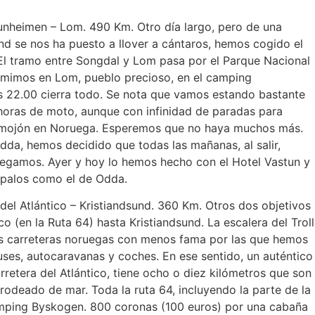
tunheimen – Lom. 490 Km. Otro día largo, pero de una
nd se nos ha puesto a llover a cántaros, hemos cogido el
 El tramo entre Songdal y Lom pasa por el Parque Nacional
rmimos en Lom, pueblo precioso, en el camping
 22.00 cierra todo. Se nota que vamos estando bastante
3 horas de moto, aunque con infinidad de paradas para
r remojón en Noruega. Esperemos que no haya muchos más.
Odda, hemos decidido que todas las mañanas, al salir,
llegamos. Ayer y hoy lo hemos hecho con el Hotel Vastun y
 palos como el de Odda.
 del Atlántico – Kristiandsund. 360 Km. Otros dos objetivos
o (en la Ruta 64) hasta Kristiandsund. La escalera del Troll
ras carreteras noruegas con menos fama por las que hemos
buses, autocaravanas y coches. En ese sentido, un auténtico
rretera del Atlántico, tiene ocho o diez kilómetros que son
rodeado de mar. Toda la ruta 64, incluyendo la parte de la
 camping Byskogen. 800 coronas (100 euros) por una cabaña