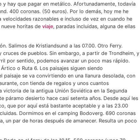
ito y hay que pagar en metálico. Afortunadamente, todavía
und. 400 coronas. (50 euros). Por lo demás, hoy me he
a velocidades razonables e incluso de vez en cuando he
, nueve horitas de
viaje
, paradas incluidas, alguna de ellas
. Salimos de Kristiandsund a las 07.00. Otro Ferry.
y cruces de pueblos. Sin embargo, a partir de Trondheim, y
arril por sentido, podemos avanzar un poco mas rápido.
Ártico o Ruta 6. Los paisajes siguen siendo
 paisaje se va convirtiendo en una llanura desolada, con
taurante, con tienda de regalos y unos cuantos
a victoria de la antigua Unión Soviética en la Segunda
te páramo desierto hace casi setenta años. Desde aquí les
o, que por aquí está bastante aceptable y a las 23.00
 incluidas. Dormimos en el camping Bodoverg. 690 coronas
a, un par de horas después de amanecer. Resulta un poco