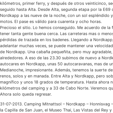
kilómetros, primer ferry, y después de otros veinticinco, s
seguido hasta Alta. Desde Alta, segunda etapa por la E69 
Nordkapp a las nueve de la noche, con un sol espléndido y
motos. El pase es válido para cuarenta y ocho horas.
Precioso el sitio. Lo hemos conseguido. Me acuerdo de la 
tener tanta gente buena cerca. Las carreteras mas o menos
pérdidas de trazada en los badenes. Llegando a Nordkapp, 
adelantar muchas veces, se puede mantener una velocidad
de Nordkapp. Una cabaña pequeñita, pero muy agradable, 
alrededores. A eso de las 23.30 subimos de nuevo a Nordk
autocares en Nordkapp, unas 50 autocaravanas, mas de un 
Medianoche, impresionante. Además, tenemos la suerte de 
renos, solos y en manada. Entre Alta y Nordkapp, pero sob
magnífico y unos 18 grados de temperatura. Hasta ahora n
kilómetros del camping y a 33 de Cabo Norte. Veremos qu
Ahora solo queda regresar.
31-07-2013. Camping Mitnattsol – Nordkapp – Honnisvag –
la Capilla de San Juan, el Museo Thai, Las Vistas del Re