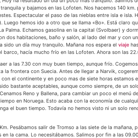
, Hoy ha resultado un día un poco mas tranquilo. Salimos d
 tranquila y bajamos en las Lofoten. Nos hacemos 140 km. p
estes. Espectacular el paso de las nieblas entre isla e isl
). Luego hemos ido a otro que se llama «Bo». Está claro qu
 La Palma. Echamos gasolina en la capital (Svolbaer) y dor
n dos habitaciones, baño y salón, al lado del mar y con u
 sido un día muy tranquilo. Mañana nos espera el
viaje
has
 barco, hacía mucho frío en las Lofoten. Ahora son las 22.00
r a las 7.30 con muy buen tiempo, aunque frío. Cogemos la
 la frontera con Suecia. Antes de llegar a Narvik, cogeremo
n con el continente y en poco mas de siete horas estamos
 sido bastante aceptables, aunque como siempre, de un solo
o. Cenamos Reno y Ballena, para cambiar un poco el menú de
iempo en Noruega. Esto acaba con la economía de cualquie
enga el buen tiempo. Todavía no hemos visto ni un solo ren
. Pesábamos salir de Tromso a las siete de la mañana, per
mas en la cama. Lo necesitábamos. Salimos por fin a las 09