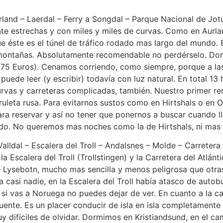
rland – Laerdal – Ferry a Songdal – Parque Nacional de Jo
nte estrechas y con miles y miles de curvas. Como en Aurla
ue éste es el túnel de tráfico rodado mas largo del mundo.
 montañas. Absolutamente recomendable no perdérselo. Do
75 Euros). Cenamos corriendo, como siempre, porque a las
puede leer (y escribir) todavía con luz natural. En total 1
s curvas y carreteras complicadas, también. Nuestro prime
ruleta rusa. Para evitarnos sustos como en Hirtshals o en 
ara reservar y así no tener que ponernos a buscar cuando 
do. No queremos mas noches como la de Hirtshals, ni mas
alldal – Escalera del Troll – Andalsnes – Molde – Carretera
scalera del Troll (Trollstingen) y la Carretera del Atlántic
 de Lysebotn, mucho mas sencilla y menos peligrosa que ot
 casi nadie, en la Escalera del Troll había atasco de auto
 si vas a Noruega no puedes dejar de ver. En cuanto a la ca
uente. Es un placer conducir de isla en isla completamente 
muy difíciles de olvidar. Dormimos en Kristiandsund, en el