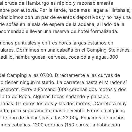
, el cruce de Hamburgo es rápido y razonablemente
pre por autovía. Por la tarde, nada mas llegar a Hirtshals,
Coincidimos con un par de eventos deportivos y no hay una
e sofás en la sala de espera de la aduana, al lado de la
 Recomendable llevar una reserva de hotel formalizada.
 menos puntuales y en tres horas largas estamos en
aculares. Dormimos en una cabaña en el Camping Steinsnes.
adillo, hamburguesa, cerveza, coca cola y agua. 300
del Camping a las 07.00. Directamente a las curvas de
no tienen ningún misterio. La carretera hasta el Mirador sí
a Lysebotn. Ferry a Forsand (600 coronas dos motos y dos
úlpito de Roca. Algunas focas nadando y paisajes
oronas. (11 euros los dos y las dos motos). Carretera muy
sado, pero seguramente mas de veinte. Fotos en algunas
nde dan de cenar !!hasta las 22.00¡¡. Echamos de menos
amos cabañas. 1200 coronas (150 euros) la habitación