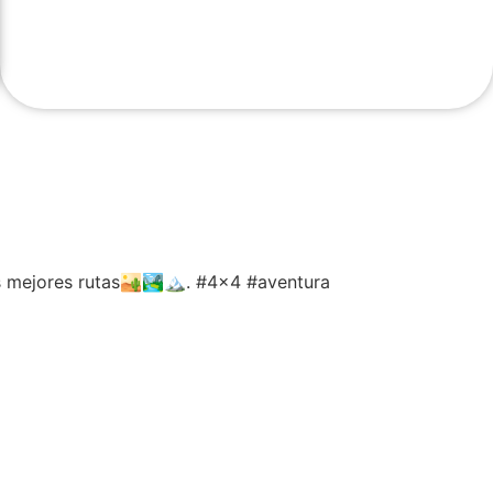
mejores rutas🏜️🏞️🏔️. #4x4 #aventura