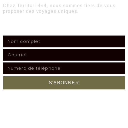
Chez Territori 4×4, nous sommes fiers de vous
proposer des voyages uniques.
Obtenez les dernières informations sur les
aventures à venir !
S'ABONNER
FACEBOOK
PLAN DU SITE
Accueil
Voyages