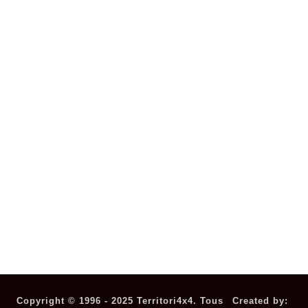
Aventures dans le monde entier
Chronologie
Galerie
Vidéos
Chroniques
Contact
SOCIAL
Facebook
Youtube
JURIDIQUE
Politique de confidentialité
Politique en matière de cookies
Plan du site
Copyright © 1996 - 2025 Territori4x4. Tous
Created by: