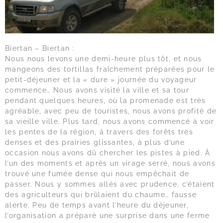
Biertan – Biertan :
Nous nous levons une demi-heure plus tôt, et nous
mangeons des tortillas fraîchement préparées pour le
petit-déjeuner et la « dure » journée du voyageur
commence… Nous avons visité la ville et sa tour
pendant quelques heures, où la promenade est très
agréable, avec peu de touristes, nous avons profité de
sa vieille ville. Plus tard, nous avons commencé à voir
les pentes de la région, à travers des forêts très
denses et des prairies glissantes, à plus d’une
occasion nous avons dû chercher les pistes à pied. À
l’un des moments et après un virage serré, nous avons
trouvé une fumée dense qui nous empêchait de
passer. Nous y sommes allés avec prudence, c’étaient
des agriculteurs qui brûlaient du chaume… fausse
alerte. Peu de temps avant l’heure du déjeuner,
l’organisation a préparé une surprise dans une ferme