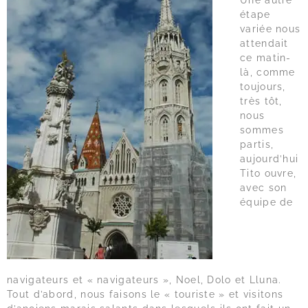
étape
variée nous
attendait
ce matin-
là, comme
toujours,
très tôt,
nous
sommes
partis,
aujourd’hui
Tito ouvre,
avec son
équipe de
navigateurs et « navigateurs », Noel, Dolo et Lluna.
Tout d’abord, nous faisons le « touriste » et visitons