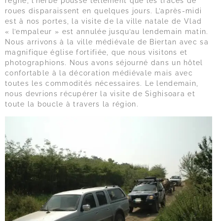
règne, l’herbe pousse tellement que les traces de
roues disparaissent en quelques jours. L’après-midi
est à nos portes, la visite de la ville natale de Vlad
« l’empaleur » est annulée jusqu’au lendemain matin.
Nous arrivons à la ville médiévale de Biertan avec sa
magnifique église fortifiée, que nous visitons et
photographions. Nous avons séjourné dans un hôtel
confortable à la décoration médiévale mais avec
toutes les commodités nécessaires. Le lendemain,
nous devrions récupérer la visite de Sighisoara et
toute la boucle à travers la région.