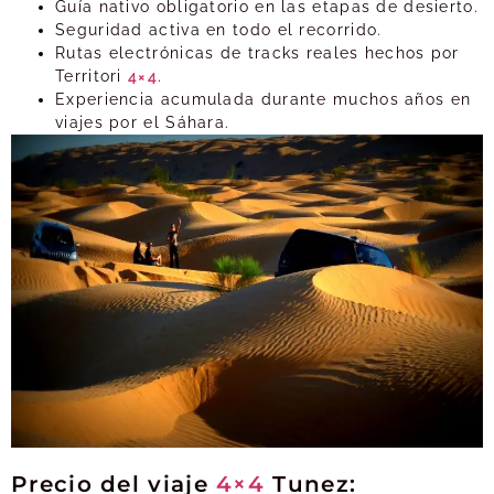
Guía nativo obligatorio en las etapas de desierto.
Seguridad activa en todo el recorrido.
Rutas electrónicas de tracks reales hechos por
Territori
4×4
.
Experiencia acumulada durante muchos años en
viajes por el Sáhara.
Precio del viaje
4×4
Tunez: