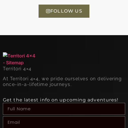
FOLLOW US
Territori 4×4
At Territori 4×4, we pride ourselves on delivering
once-in-a-lifetime journeys.
Get the latest info on upcoming adventures!