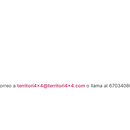
correo a
territori4x4@territori4x4.com
o llama al 67034080