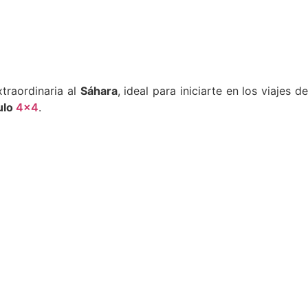
xtraordinaria al
Sáhara
, ideal para iniciarte en los viajes d
ulo
4×4
.