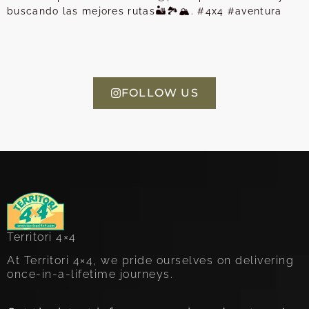
buscando las mejores rutas🏜️🏞️🏔️. #4x4 #aventura
FOLLOW US
Territori 4×4
At Territori 4×4, we pride ourselves on delivering
once-in-a-lifetime journeys.