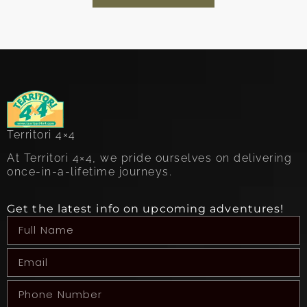
Territori 4×4
At Territori 4×4, we pride ourselves on delivering
once-in-a-lifetime journeys.
Get the latest info on upcoming adventures!