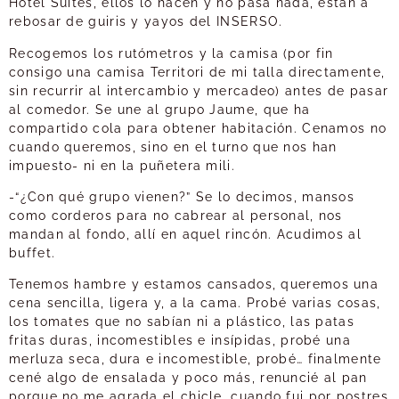
Hotel Suites, ellos lo hacen y no pasa nada, están a
rebosar de guiris y yayos del INSERSO.
Recogemos los rutómetros y la camisa (por fin
consigo una camisa Territori de mi talla directamente,
sin recurrir al intercambio y mercadeo) antes de pasar
al comedor. Se une al grupo Jaume, que ha
compartido cola para obtener habitación. Cenamos no
cuando queremos, sino en el turno que nos han
impuesto- ni en la puñetera mili.
-“¿Con qué grupo vienen?” Se lo decimos, mansos
como corderos para no cabrear al personal, nos
mandan al fondo, allí en aquel rincón. Acudimos al
buffet.
Tenemos hambre y estamos cansados, queremos una
cena sencilla, ligera y, a la cama. Probé varias cosas,
los tomates que no sabían ni a plástico, las patas
fritas duras, incomestibles e insípidas, probé una
merluza seca, dura e incomestible, probé… finalmente
cené algo de ensalada y poco más, renuncié al pan
porque no me agrada el chicle, cuando fui por postres