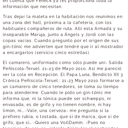
en cuenta que Feneck ya les proporciona toda la
información que necesitan.
Tras dejar la maleta en la habitación nos reunimos en
una zona del hall, próxima a la cafetería, con los
habituales compañeros de ruta. Allí esta Armadá y su
inseparable Maruja, junto a Ángels y Jordi con las
copas vacías. Cuando pregunto por el origen de sus
gin-tónic me advierten que tendré que ir al mostrador
a encargarlos (servicio cinco estrellas).
El camarero, uniformado como sólo puede uni- Salida
Peñíscola-Teruel. 21-23 de Mayo 2010. Así me pareció
ver la cola en Recepción. El Papa Luna, Bendicto XII 3
Crónica Peñíscola-Teruel.: 21-23 Mayo 2010 formarse a
un camarero de cinco tenedores, se toma su tiempo
para atenderme. Cuando le pido un gin-tónic me
informa que, ni la tónica puede ser schwepps, ni
envasada, es de grifo y no tienen nombre, ni hay
limón, ni… -Vale, una cerveza- me pregunta si la
prefiero rubia, o tostada, que si de marca, que si de
grifo, que si… -Quiero una VollDamm. -Pues no