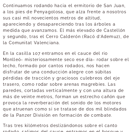
Continuamos rodando hacia el ermitorio de San Juan,
a los pies de Penyagolosa, que alza frente a nosotros
sus casi mil novecientos metros de altitud,
apareciendo y desapareciendo tras los árboles a
medida que avanzamos. El más elevado de Castellón
y segundo, tras el Cerro Calderón (Racó d’Ademuz), de
la Comunitat Valenciana.
En la casilla 107 entramos en el cauce del rio
Monlleó- misteriosamente seco ese día- rodar sobre el
lecho, formado por cantos rodados, nos hacen
disfrutar de una conducción alegre con súbitas
pérdidas de tracción y graciosos culebreos del eje
trasero, como rodar sobre arenas magrebíes. Las
paredes, cortadas verticalmente y con una altura de
más de veinte metros, forman un estrecho cañón que
provoca la reverberación del sonido de los motores
que atruenan como si se tratase de dos mil blindados
de la Panzer División en formación de combate.
Tras tres kilómetros deslizándonos sobre el canto
rodado, salimos del cauce, entramos en el bosque y