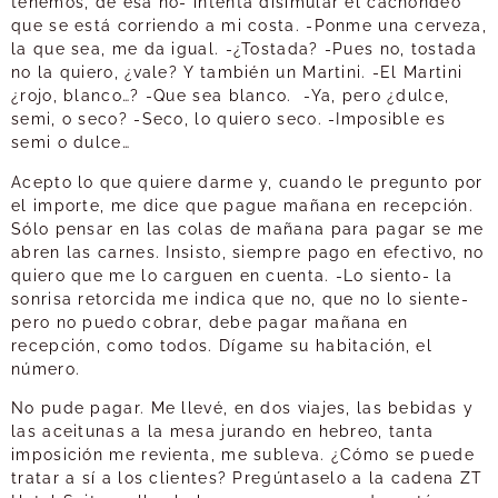
tenemos, de esa no- intenta disimular el cachondeo
que se está corriendo a mi costa. -Ponme una cerveza,
la que sea, me da igual. -¿Tostada? -Pues no, tostada
no la quiero, ¿vale? Y también un Martini. -El Martini
¿rojo, blanco…? -Que sea blanco. -Ya, pero ¿dulce,
semi, o seco? -Seco, lo quiero seco. -Imposible es
semi o dulce…
Acepto lo que quiere darme y, cuando le pregunto por
el importe, me dice que pague mañana en recepción.
Sólo pensar en las colas de mañana para pagar se me
abren las carnes. Insisto, siempre pago en efectivo, no
quiero que me lo carguen en cuenta. -Lo siento- la
sonrisa retorcida me indica que no, que no lo siente-
pero no puedo cobrar, debe pagar mañana en
recepción, como todos. Dígame su habitación, el
número.
No pude pagar. Me llevé, en dos viajes, las bebidas y
las aceitunas a la mesa jurando en hebreo, tanta
imposición me revienta, me subleva. ¿Cómo se puede
tratar a sí a los clientes? Pregúntaselo a la cadena ZT