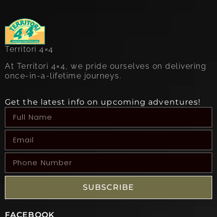
Territori 4×4
At Territori 4×4, we pride ourselves on delivering
once-in-a-lifetime journeys.
Get the latest info on upcoming adventures!
SUBSCRIBE
FACEBOOK