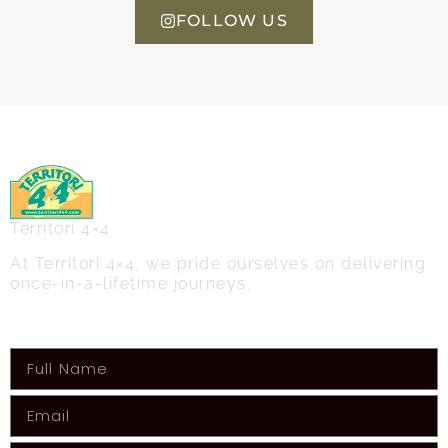
FOLLOW US
Territori 4×4
At Territori 4×4, we pride ourselves on delivering
once-in-a-lifetime journeys.
Get the latest info on upcoming adventures!