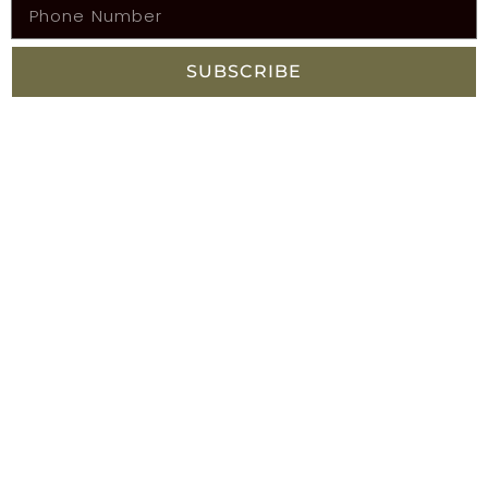
SUBSCRIBE
FACEBOOK
SITEMAP
Home
Adventures
Worldwide Adventures
Timeline
Gallery
Videos
Chronicles
Contact
SOCIAL
Facebook