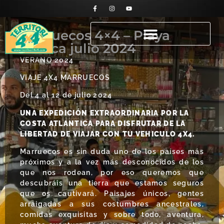
Marruecos 4×4 – Playa
Blanca julio 2024
VERANO 2024
VIAJE 4X4 MARRUECOS
Del 4 al 12 de julio 2024
UNA EXPEDICIÓN EXTRAORDINARIA POR LA
COSTA ATLANTICA PARA DISFRUTAR DE LA
LIBERTAD DE VIAJAR CON TU VEHICULO 4X4.
Marruecos es sin duda uno de los países más
próximos y a la vez más desconocidos de los
que nos rodean, por eso queremos que
descubráis una tierra que estamos seguros
que os cautivará. Paisajes únicos, gentes
arraigadas a sus costumbres ancestrales,
comidas exquisitas y sobre todo, aventura,