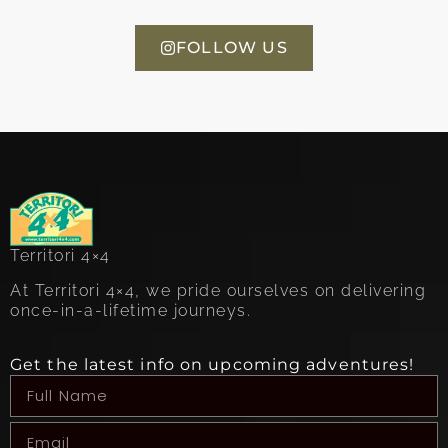
FOLLOW US
Territori 4×4
At Territori 4×4, we pride ourselves on delivering
once-in-a-lifetime journeys.
Get the latest info on upcoming adventures!