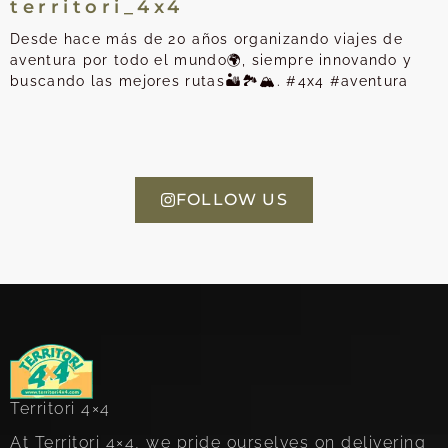
territori_4x4
Desde hace más de 20 años organizando viajes de
aventura por todo el mundo🌍, siempre innovando y
buscando las mejores rutas🏜️🏞️🏔️. #4x4 #aventura
FOLLOW US
Territori 4×4
At Territori 4×4, we pride ourselves on delivering